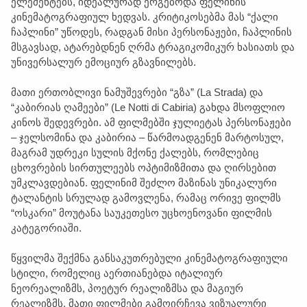
ელემენტებს, იდეალურად ერგებოდა ფელინის
კინემატოგრაფიულ ხედვას. კრიტიკოსებმა მას “ქალი
ჩაპლინი” უწოდეს, რადგან მისი პერსონაჟები, ჩაპლინის
მსგავსად, ატარებდნენ ღრმა ტრაგიკომიკურ ხასიათს და
უნივერსალურ ემოციურ გზავნილებს.
მათი ერთობლივი ნამუშევრები “გზა” (La Strada) და
“კაბირიას ღამეები” (Le Notti di Cabiria) გახდა მსოფლიო
კინოს შედევრები. ამ ფილმებში ჯულიეტას პერსონაჟები
– ჯელსომინა და კაბირია – წარმოადგენენ მარტოსულ,
მაგრამ უდრეკი სულის მქონე ქალებს, რომლებიც
ცხოვრების სირთულეებს ოპტიმიზმითა და ღირსებით
უმკლავდებიან. ფელინიმ შეძლო მაზინას უნიკალური
ტალანტის სრულად გამოვლენა, რამაც ორივე ფილმს
“ოსკარი” მოუტანა საუკეთესო უცხოენოვანი ფილმის
კატეგორიაში.
წყვილმა შექმნა განსაკუთრებული კინემატოგრაფიული
სტილი, რომელიც აერთიანებდა იტალიურ
ნეორეალიზმს, პოეტურ რეალიზმსა და მაგიურ
რეალიზმს. მათი ფილმები გამოირჩევა ვიზუალური