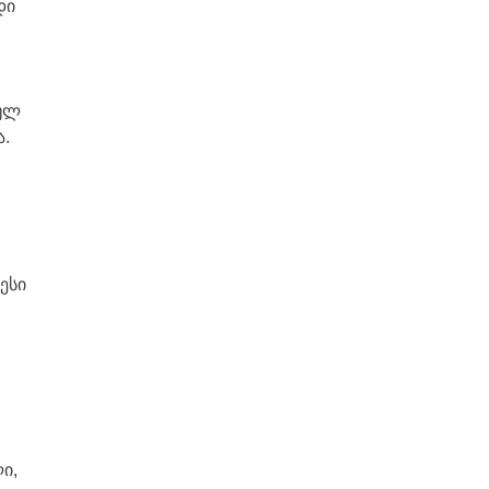
დი
თულ
ა.
ესი
ი,