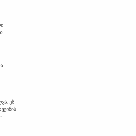
ლი
ი
და
ვა. ეს
რეჟიმის
-