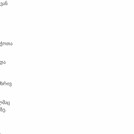
ვან
ბჭოთა
ხდა
მხრივ
ლმაც
ზე.