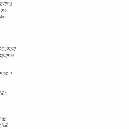
მელიც
 და
ანი
მატებულ
ხველთა
რთული
რმა
ოვე
ენამ