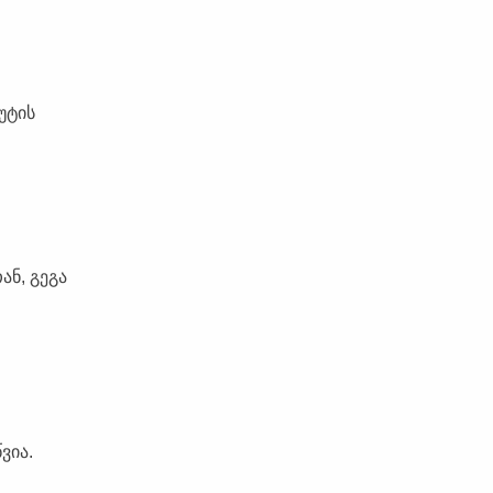
უტის
ნ, გეგა
ვია.