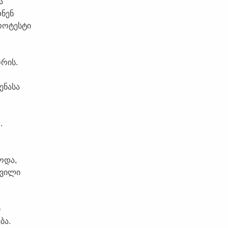
ა
ნენ
როტესტი
რის.
ენასა
.
ოდა,
შვილი
ი
ბა.